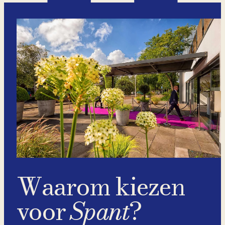
Waarom kiezen
voor
Spant
?