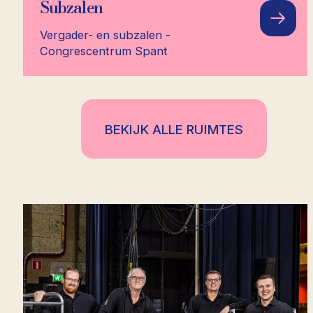
Subzalen
Vergader- en subzalen -
Congrescentrum Spant
BEKIJK ALLE RUIMTES